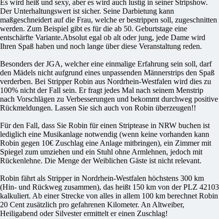
Es wird heiß und sexy, aber es wird auch lustig in seiner Stripshow.
Der Unterhaltungswert ist sicher. Seine Darbietung kann
maßgeschneidert auf die Frau, welche er bestrippen soll, zugeschnitten
werden. Zum Beispiel gibt es für die ab 50. Geburtstage eine
entschärfte Variante.Absolut egal ob alt oder jung, jede Dame wird
Ihren Spaß haben und noch lange über diese Veranstaltung reden.
Besonders der JGA, welcher eine einmalige Erfahrung sein soll, darf
den Mädels nicht aufgrund eines unpassenden Männerstrips den Spaß
verderben. Bei Stripper Robin aus Nordrhein-Westfalen wird dies zu
100% nicht der Fall sein. Er fragt jedes Mal nach seinem Menstrip
nach Vorschlägen zu Verbesserungen und bekommt durchweg positive
Rückmeldungen. Lassen Sie sich auch von Robin überzeugen!!
Für den Fall, dass Sie Robin für einen Striptease in NRW buchen ist
lediglich eine Musikanlage notwendig (wenn keine vorhanden kann
Robin gegen 10€ Zuschlag eine Anlage mitbringen), ein Zimmer mit
Spiegel zum umziehen und ein Stuhl ohne Armlehnen, jedoch mit
Rückenlehne. Die Menge der Weiblichen Gäste ist nicht relevant.
Robin fährt als Stripper in Nordrhein-Westfalen höchstens 300 km
(Hin- und Rückweg zusammen), das heißt 150 km von der PLZ 42103
kalkuliert. Ab einer Strecke von alles in allem 100 km berechnet Robin
20 Cent zusätzlich pro gefahrenen Kilometer. An Altweiber,
Heiligabend oder Silvester ermittelt er einen Zuschlag!